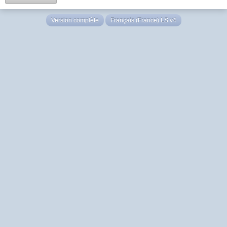
Version complète
Français (France) LS v4