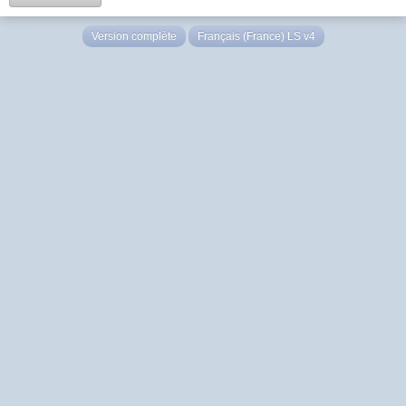
Version complète
Français (France) LS v4