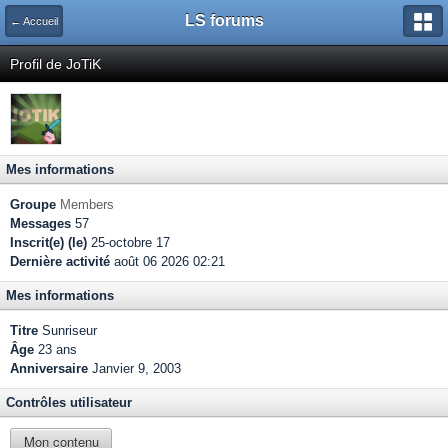
LS forums
← Accueil
Profil de JoTiK
Mes informations
Groupe
Members
Messages
57
Inscrit(e) (le)
25-octobre 17
Dernière activité
août 06 2026 02:21
Mes informations
Titre
Sunriseur
Âge
23 ans
Anniversaire
Janvier 9, 2003
Contrôles utilisateur
Mon contenu