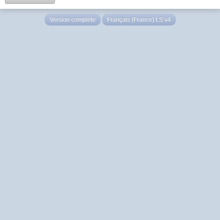
Version complète
Français (France) LS v4