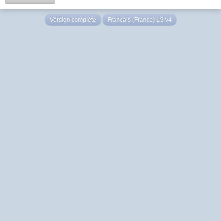
Version complète
Français (France) LS v4