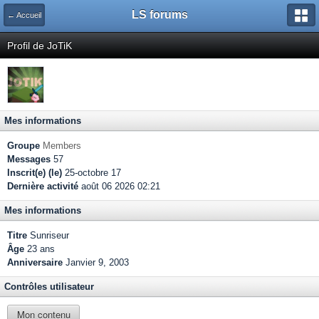
LS forums
← Accueil
Profil de JoTiK
Mes informations
Groupe
Members
Messages
57
Inscrit(e) (le)
25-octobre 17
Dernière activité
août 06 2026 02:21
Mes informations
Titre
Sunriseur
Âge
23 ans
Anniversaire
Janvier 9, 2003
Contrôles utilisateur
Mon contenu