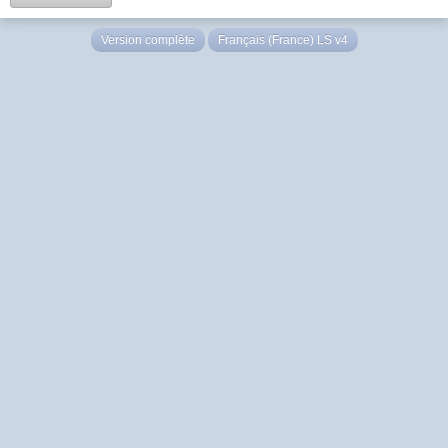
Version complète
Français (France) LS v4