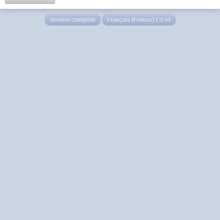
Version complète
Français (France) LS v4