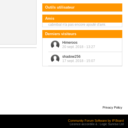
Outils utilisateur
Amis
cabnibal n'a pas encore ajouté d'ami.
Derniers visiteurs
Himeroos
20 sept. 2018 - 13:27
shadow256
17 sept. 2018 - 15:07
Privacy Policy
Community Forum Software by IP.Board
Licence accordée à : Logic Sunrise Ltd