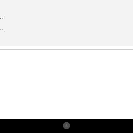
tif
onnu