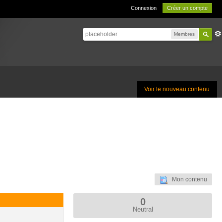
Connexion
Créer un compte
Membres
Voir le nouveau contenu
Mon contenu
0
Neutral