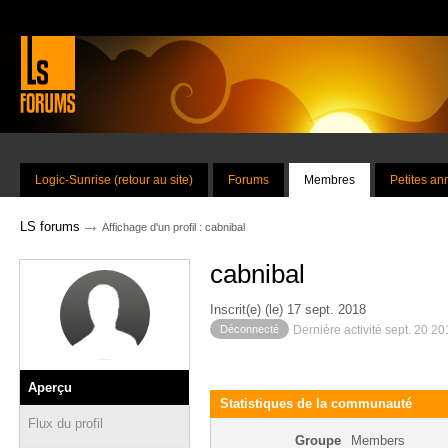
Logic-Sunrise (retour au site)
Forums
Membres
Petites a
→
LS forums
Affichage d'un profil : cabnibal
cabnibal
Inscrit(e) (le) 17 sept. 2018
Déconnecté
Dernière activité sept. 20 2
Aperçu
Statistiques de la communauté
Flux du profil
Groupe
Members