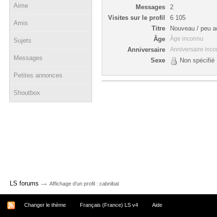
Aime
Messages
2
Visites sur le profil
6 105
Amis
Titre
Nouveau / peu ac
Âge
Âge inconnu
Sujets
Anniversaire
Anniversaire inc
Messages
Sexe
Non spécifié
Petites annonces
Shoutbox
→
LS forums
Affichage d'un profil : cabnibal
Changer le thème
Français (France) LS v4
Aide