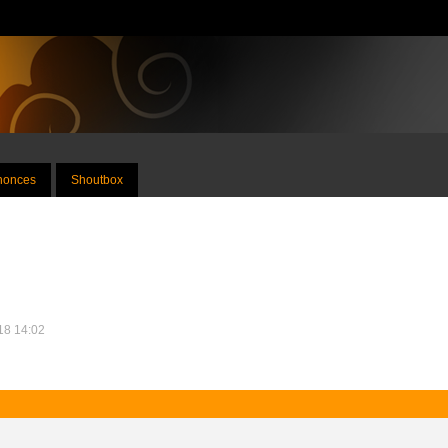
nnonces
Shoutbox
018 14:02