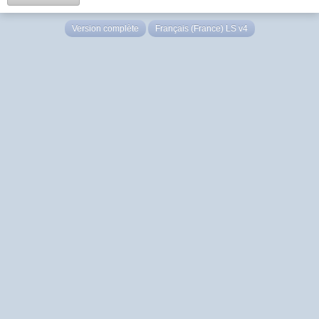
Version complète
Français (France) LS v4