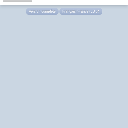
Version complète
Français (France) LS v4