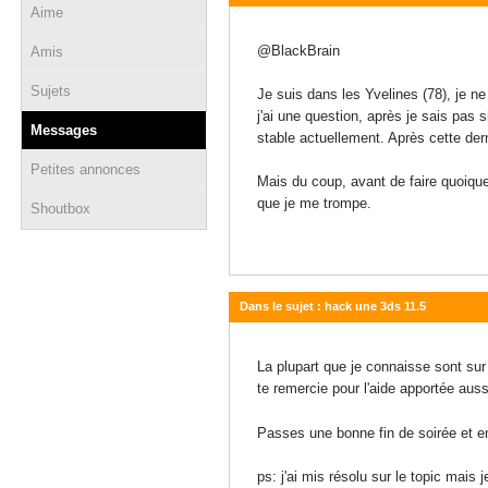
Aime
15 juillet 2017 - 11:18
@BlackBrain
Amis
Sujets
Je suis dans les Yvelines (78), je ne
j'ai une question, après je sais pas si
Messages
stable actuellement. Après cette de
Petites annonces
Mais du coup, avant de faire quoique 
que je me trompe.
Shoutbox
Dans le sujet : hack une 3ds 11.5
13 juillet 2017 - 22:50
La plupart que je connaisse sont sur
te remercie pour l'aide apportée auss
Passes une bonne fin de soirée et e
ps: j'ai mis résolu sur le topic mais j