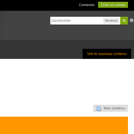
Connexion
Créer un compte
Membres
Voir le nouveau contenu
Mon contenu