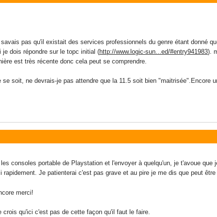
 savais pas qu'il existait des services professionnels du genre étant donné que
 je dois répondre sur le topc initial (
http://www.logic-sun...ed/#entry941983
). 
rnière est très récente donc cela peut se comprendre.
se soit, ne devrais-je pas attendre que la 11.5 soit bien "maitrisée".Encore une
 les consoles portable de Playstation et l'envoyer à quelqu'un, je t'avoue que
i rapidement. Je patienterai c'est pas grave et au pire je me dis que peut être
ncore merci!
e crois qu'ici c'est pas de cette façon qu'il faut le faire.