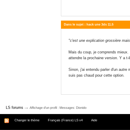
Dans le sujet : hack une 3ds 11.5
13 juillet 2017 - 21:12
"c'est une explication grossière mais,
Mais du coup, je comprends mieux. B
attendre la prochaine version. Y a t
Sinon, j'ai entendu parler d'un autre
suis pas chaud pour cette option.
→
LS forums
Affichage d'un profil : Messages: Dionido
Changer le thème
Français (France) LS v4
Aide