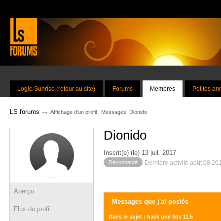
Logic-Sunrise (retour au site)
Forums
Membres
Petites a
→
LS forums
Affichage d'un profil : Messages: Dionido
Dionido
Inscrit(e) (le) 13 juil. 2017
Déconnecté
Dernière activité août 08 20
Aperçu
Messages que j'ai postés
Flux du profil
Dans le sujet : hack une 3ds 11.5