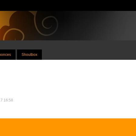
nnonces
Shoutbox
17 16:58