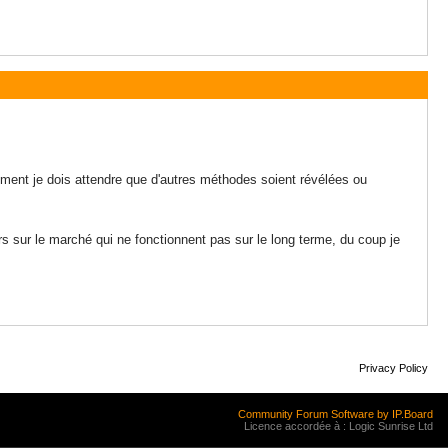
oment je dois attendre que d'autres méthodes soient révélées ou
kers sur le marché qui ne fonctionnent pas sur le long terme, du coup je
Privacy Policy
Community Forum Software by IP.Board
Licence accordée à : Logic Sunrise Ltd