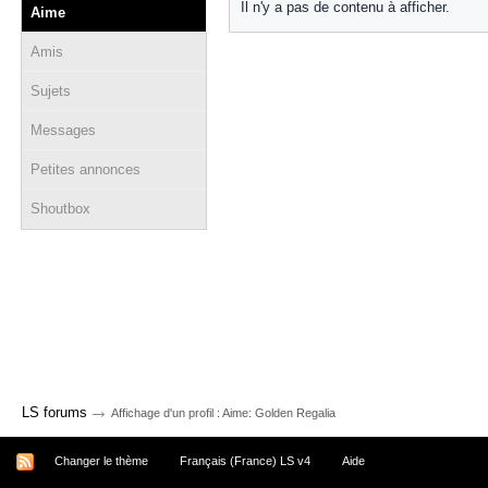
Il n'y a pas de contenu à afficher.
Aime
Amis
Sujets
Messages
Petites annonces
Shoutbox
→
LS forums
Affichage d'un profil : Aime: Golden Regalia
Changer le thème
Français (France) LS v4
Aide