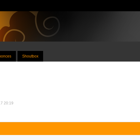
nnonces
Shoutbox
17 20:19