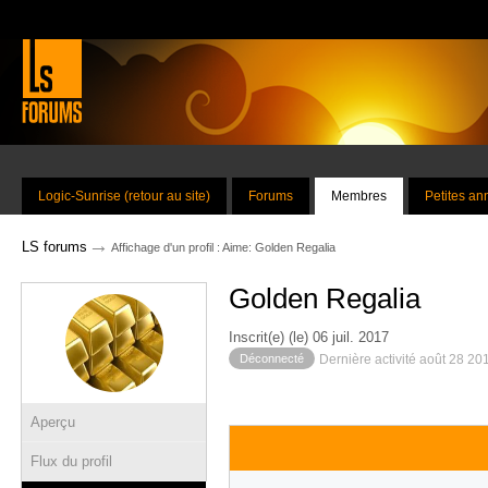
Logic-Sunrise (retour au site)
Forums
Membres
Petites a
→
LS forums
Affichage d'un profil : Aime: Golden Regalia
Golden Regalia
Inscrit(e) (le) 06 juil. 2017
Déconnecté
Dernière activité août 28 20
Aperçu
Flux du profil