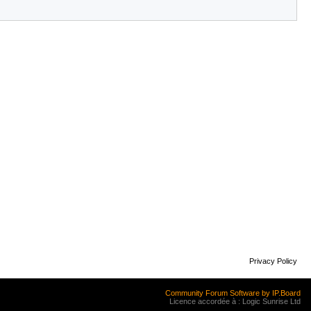
Privacy Policy
Community Forum Software by IP.Board
Licence accordée à : Logic Sunrise Ltd