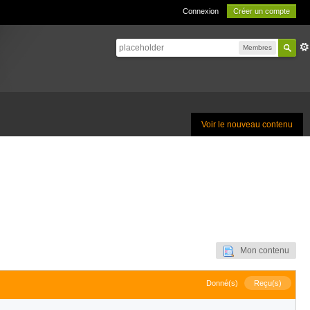
Connexion
Créer un compte
Membres
Voir le nouveau contenu
Mon contenu
Donné(s)
Reçu(s)