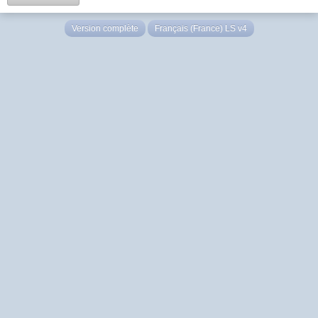
Version complète
Français (France) LS v4