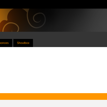
nnonces
Shoutbox