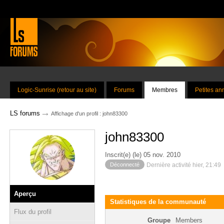
Logic-Sunrise (retour au site)
Forums
Membres
Petites a
→
LS forums
Affichage d'un profil : john83300
john83300
Inscrit(e) (le) 05 nov. 2010
Déconnecté
Dernière activité hier, 21:49
Aperçu
Statistiques de la communauté
Flux du profil
Groupe
Members