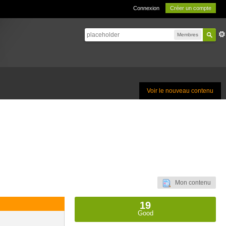
Connexion
Créer un compte
Membres
Voir le nouveau contenu
Mon contenu
19
Good