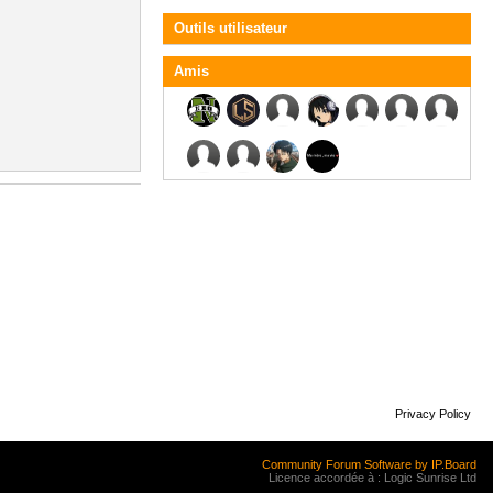
Outils utilisateur
Amis
Privacy Policy
Community Forum Software by IP.Board
Licence accordée à : Logic Sunrise Ltd