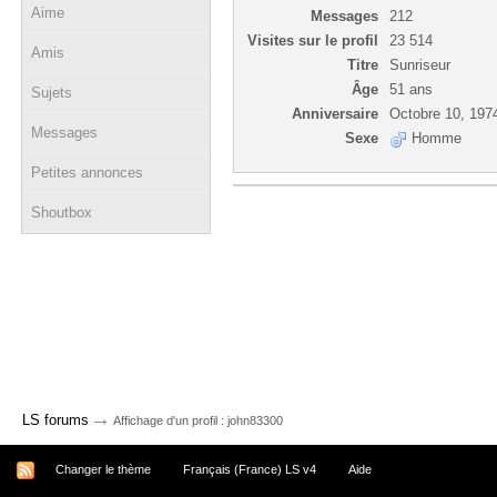
Aime
Messages
212
Visites sur le profil
23 514
Amis
Titre
Sunriseur
Âge
51 ans
Sujets
Anniversaire
Octobre 10, 197
Messages
Sexe
Homme
Petites annonces
Shoutbox
→
LS forums
Affichage d'un profil : john83300
Changer le thème
Français (France) LS v4
Aide