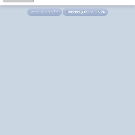
Version complète
Français (France) LS v4