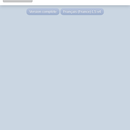
Version complète
Français (France) LS v4