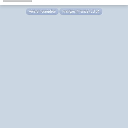
Version complète
Français (France) LS v4