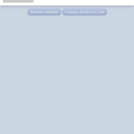
Version complète
Français (France) LS v4