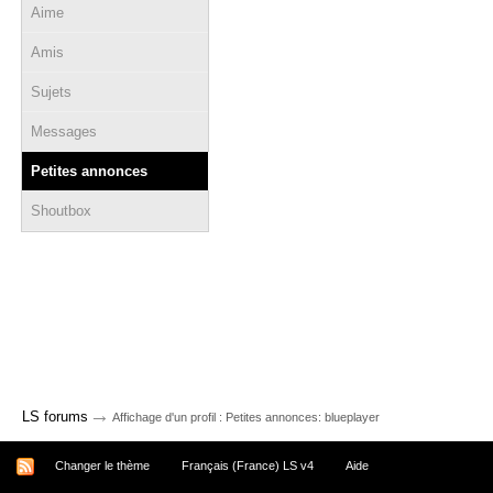
Aime
Amis
Sujets
Messages
Petites annonces
Shoutbox
→
LS forums
Affichage d'un profil : Petites annonces: blueplayer
Changer le thème
Français (France) LS v4
Aide