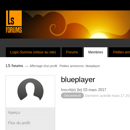
Logic-Sunrise (retour au site)
Forums
Membres
Petites a
→
LS forums
Affichage d'un profil : Petites annonces: blueplayer
blueplayer
Inscrit(e) (le) 03 mars 2017
Déconnecté
Dernière activité mars 17 2
Aperçu
Flux du profil