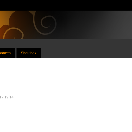
nnonces
Shoutbox
017 19:14