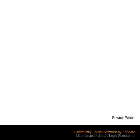
Privacy Policy
Community Forum Software by IP.Board
Licence accordée à : Logic Sunrise Ltd