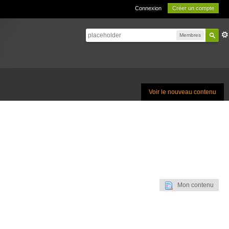
Connexion
Créer un compte
Membres
Voir le nouveau contenu
Mon contenu