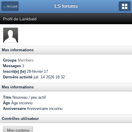
LS forums
← Accueil
Profil de Lankbald
Mes informations
Groupe
Members
Messages
1
Inscrit(e) (le)
28-février 17
Dernière activité
juil. 14 2026 18:32
Mes informations
Titre
Nouveau / peu actif
Âge
Âge inconnu
Anniversaire
Anniversaire inconnu
Contrôles utilisateur
Mon contenu