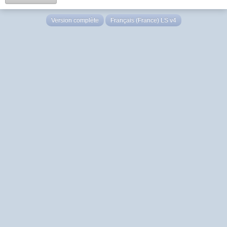
Version complète
Français (France) LS v4