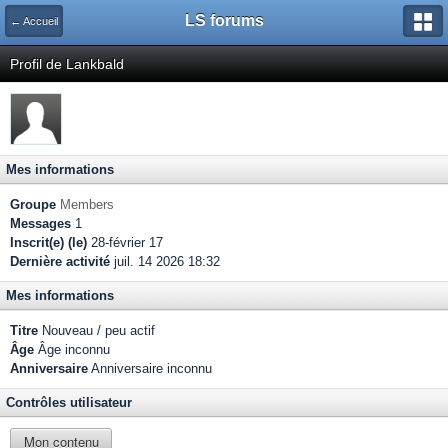
LS forums
← Accueil
Profil de Lankbald
Mes informations
Groupe
Members
Messages
1
Inscrit(e) (le)
28-février 17
Dernière activité
juil. 14 2026 18:32
Mes informations
Titre
Nouveau / peu actif
Âge
Âge inconnu
Anniversaire
Anniversaire inconnu
Contrôles utilisateur
Mon contenu