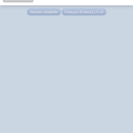
Version complète
Français (France) LS v4