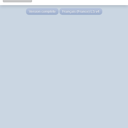
Version complète
Français (France) LS v4