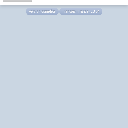
Version complète
Français (France) LS v4