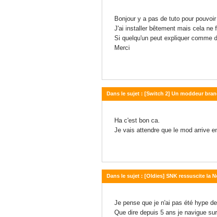
07 mai 2026 - 16:49
Bonjour y a pas de tuto pour pouvoir i
J'ai installer bêtement mais cela ne 
Si quelqu'un peut expliquer comme dé
Merci
Dans le sujet : [Switch 2] Un moddeur bran
28 avril 2026 - 18:01
Ha c'est bon ca.
Je vais attendre que le mod arrive e
Dans le sujet : [Oldies] SNK ressuscite la
18 avril 2026 - 16:41
Je pense que je n'ai pas été hype dep
Que dire depuis 5 ans je navigue sur 