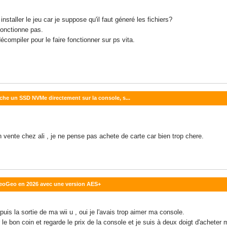
nstaller le jeu car je suppose qu'il faut géneré les fichiers?
fonctionne pas.
compiler pour le faire fonctionner sur ps vita.
che un SSD NVMe directement sur la console, s...
n vente chez ali , je ne pense pas achete de carte car bien trop chere.
 NeoGeo en 2026 avec une version AES+
uis la sortie de ma wii u , oui je l'avais trop aimer ma console.
le bon coin et regarde le prix de la console et je suis à deux doigt d'acheter