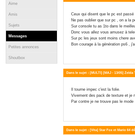
Aime
03 juillet 2026 - 16:57
Ceux qui disent que le pc est passé
Amis
Ne pas oublier que sur pc , on a la p
Sujets
Sur console tu as 1to dans le meille
Donc vous allez vous amusez à telec
Messages
Sur pc les jeux sont moins chere avec
Bon courage à la génération ps6 , j'a
Petites annonces
Shoutbox
Dans le sujet : [MULTI] [MAJ - 13/05] Zelda 
11 mai 2026 - 17:59
Il tourne impec c'est la folie.
Vivement des pack de texture et je m
Par contre je ne trouve pas le mode 
Dans le sujet : [Vita] Star Fox et Mario 64 