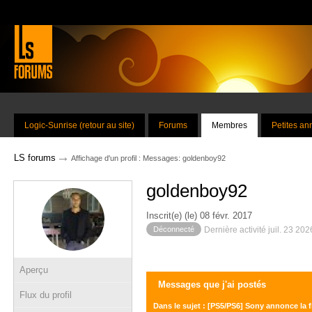
Logic-Sunrise (retour au site)
Forums
Membres
Petites a
→
LS forums
Affichage d'un profil : Messages: goldenboy92
goldenboy92
Inscrit(e) (le) 08 févr. 2017
Déconnecté
Dernière activité juil. 23 20
Aperçu
Messages que j'ai postés
Flux du profil
Dans le sujet : [PS5/PS6] Sony annonce la fi