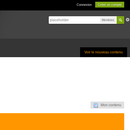
Connexion
Créer un compte
Membres
Voir le nouveau contenu
Mon contenu