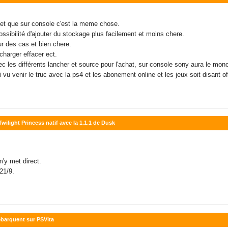
 et que sur console c'est la meme chose.
ossibilité d'ajouter du stockage plus facilement et moins chere.
ur des cas et bien chere.
harger effacer ect.
 les différents lancher et source pour l'achat, sur console sony aura le monop
i vu venir le truc avec la ps4 et les abonement online et les jeux soit disant of
Twilight Princess natif avec la 1.1.1 de Dusk
'y met direct.
21/9.
débarquent sur PSVita