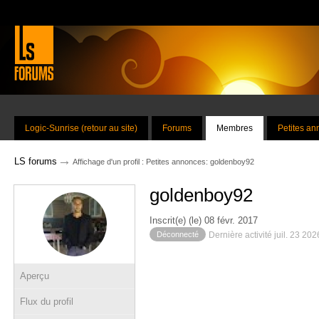
Logic-Sunrise (retour au site)
Forums
Membres
Petites a
→
LS forums
Affichage d'un profil : Petites annonces: goldenboy92
goldenboy92
Inscrit(e) (le) 08 févr. 2017
Déconnecté
Dernière activité juil. 23 20
Aperçu
Flux du profil