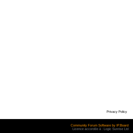
Privacy Policy
Community Forum Software by IP.Board
Licence accordée à : Logic Sunrise Ltd