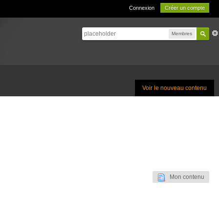
Connexion
Créer un compte
Membres
Voir le nouveau contenu
Mon contenu