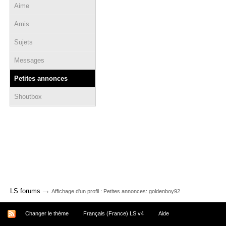
Aime
Amis
Sujets
Messages
Petites annonces
Shoutbox
→
LS forums
Affichage d'un profil : Petites annonces: goldenboy92
Changer le thème
Français (France) LS v4
Aide