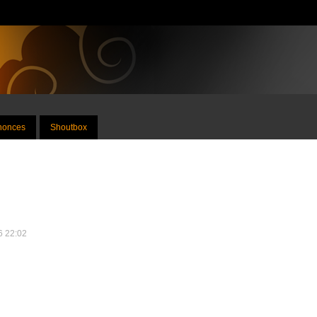
nnonces
Shoutbox
26 22:02