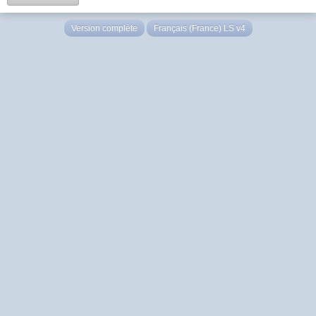
Version complète
Français (France) LS v4