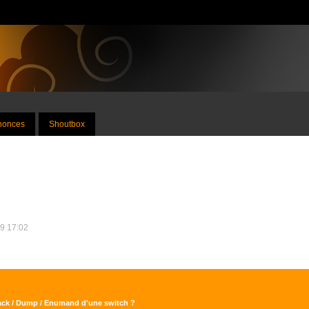
nnonces
Shoutbox
19 17:02
Hack / Dump / Enumand d'une switch ?