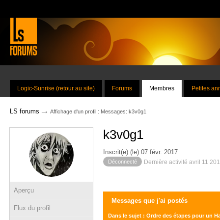
Logic-Sunrise (retour au site)
Forums
Membres
Petites a
→
LS forums
Affichage d'un profil : Messages: k3v0g1
k3v0g1
Inscrit(e) (le) 07 févr. 2017
Déconnecté
Dernière activité avril 11 20
Aperçu
Messages que j'ai postés
Flux du profil
Dans le sujet : Ordre des étapes pour un 