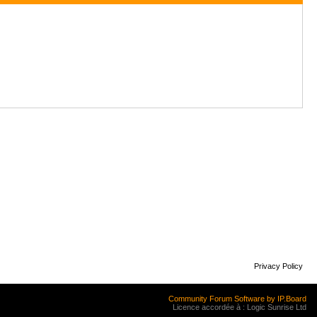
Privacy Policy
Community Forum Software by IP.Board
Licence accordée à : Logic Sunrise Ltd