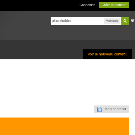
Connexion
Créer un compte
Membres
Voir le nouveau contenu
Mon contenu