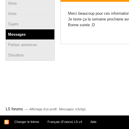
Aime
30 janvier 2019 - 21:03
Merci beaucoup pour ces information
Amis
Je teste ça la semaine prochaine av
Sujets
Bonne soirée ;D
Messages
Petites annonces
Shoutbox
→
LS forums
Affichage d'un profil : Messages: k3v0g1
Changer le thème
Français (France) LS v4
Aide