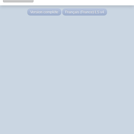
Version complète
Français (France) LS v4