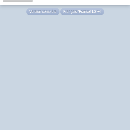
Version complète
Français (France) LS v4