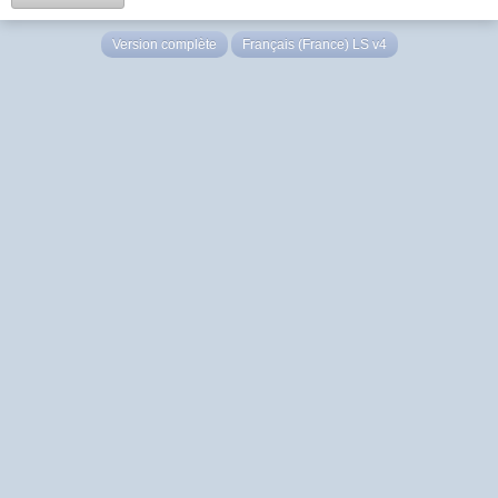
Version complète
Français (France) LS v4