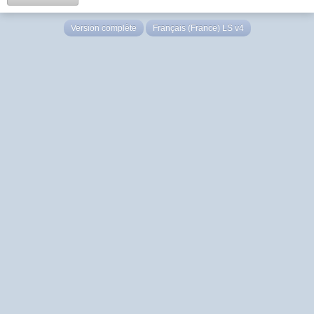
Version complète
Français (France) LS v4