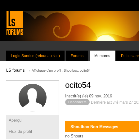
Logic-Sunrise (retour au site)
Forums
Membres
Petites a
→
LS forums
Affichage d'un profil : Shoutbox: ocito54
ocito54
Inscrit(e) (le) 09 nov. 2016
Déconnecté
Dernière activité mars 27 2
Aperçu
Shoutbox Non Messages
Flux du profil
no Shouts