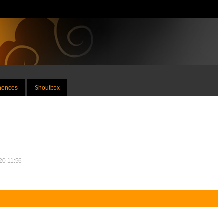
nnonces
Shoutbox
020 11:56