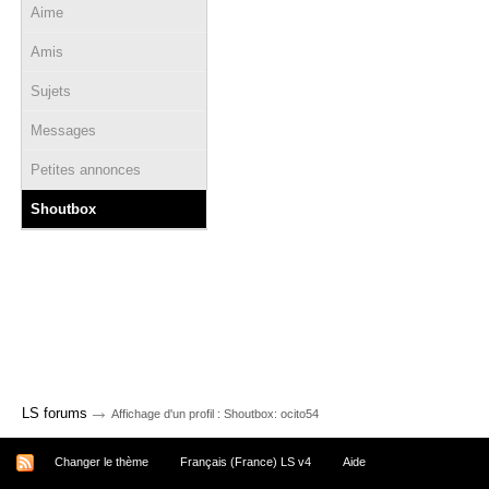
Aime
Amis
Sujets
Messages
Petites annonces
Shoutbox
→
LS forums
Affichage d'un profil : Shoutbox: ocito54
Changer le thème
Français (France) LS v4
Aide