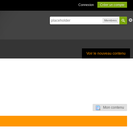
Connexion
Créer un compte
Membres
Voir le nouveau contenu
Mon contenu