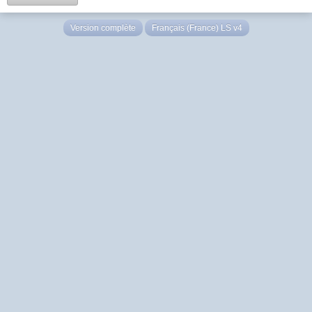
Version complète
Français (France) LS v4