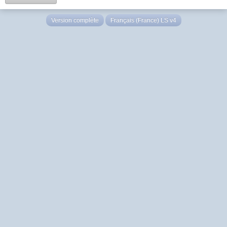
Version complète
Français (France) LS v4