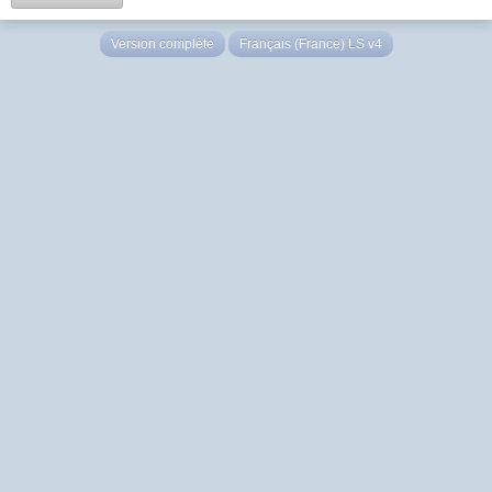
Version complète
Français (France) LS v4