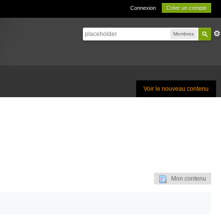
Connexion
Créer un compte
Membres
Voir le nouveau contenu
Mon contenu