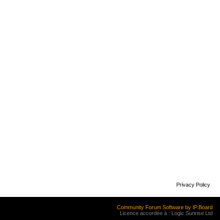
Privacy Policy
Community Forum Software by IP.Board
Licence accordée à : Logic Sunrise Ltd