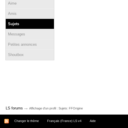
Aime
Amis
Sujets
Messages
Petites annonces
Shoutbox
→
LS forums
Affichage d'un profil : Sujets: FFOrigine
Changer le thème
Français (France) LS v4
Aide