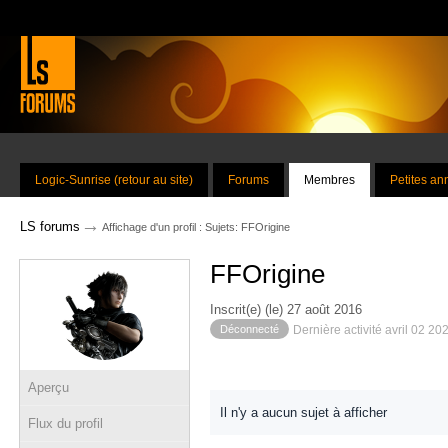
Logic-Sunrise (retour au site)
Forums
Membres
Petites a
→
LS forums
Affichage d'un profil : Sujets: FFOrigine
FFOrigine
Inscrit(e) (le) 27 août 2016
Déconnecté
Dernière activité avril 02 20
Aperçu
Il n'y a aucun sujet à afficher
Flux du profil