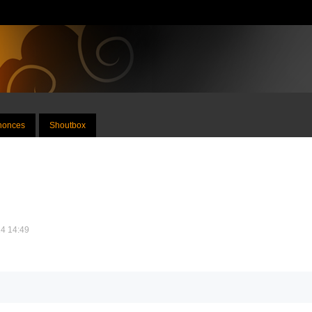
nnonces
Shoutbox
24 14:49