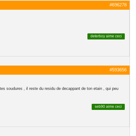
#696278
deterboy
aime ceci
#593656
es soudures , il reste du residu de decappant de ton etain , qui peu
seb90
aime ceci