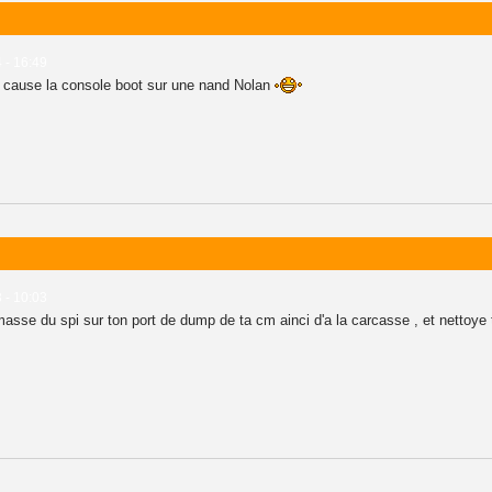
 - 16:49
 en cause la console boot sur une nand Nolan
 - 10:03
asse du spi sur ton port de dump de ta cm ainci d'a la carcasse , et nettoye t