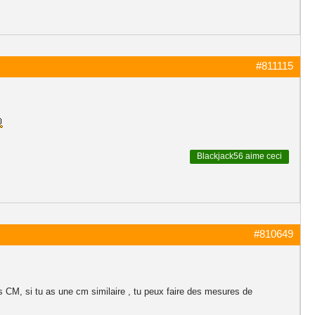
#811115
Blackjack56
aime ceci
#810649
les CM, si tu as une cm similaire , tu peux faire des mesures de