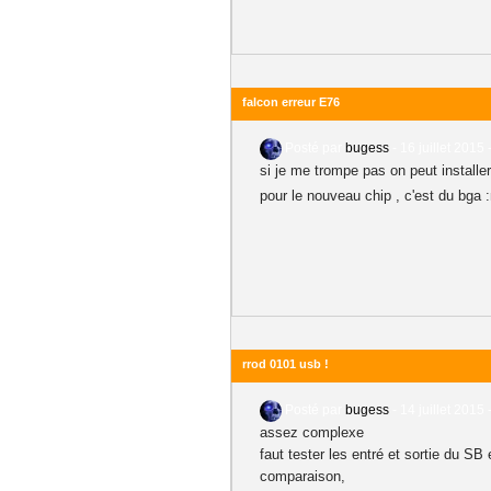
falcon erreur E76
Posté par
bugess
-
16 juillet 2015 
si je me trompe pas on peut installer
pour le nouveau chip , c'est du bga :
rrod 0101 usb !
Posté par
bugess
-
14 juillet 2015 
assez complexe
faut tester les entré et sortie du SB
comparaison,