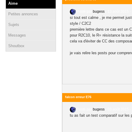
Aime
Posté par
bugess
-
13 août 2015 -
Petites annonces
si tout est calme , je me permet just
style / C2C2
Sujets
première lettre dans ce cas est un C
Messages
pour R2C10, le R= résistance la suit
cela va d'éviter de CC des composant
Shoutbox
je vais relire les posts pour compren
falcon erreur E76
Posté par
bugess
-
03 août 2015 -
tu as fait un test comparatif sur les 