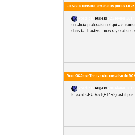
Librasoft console fermera ses portes Le 28 
Posté par
bugess
-
23 février 2014
un choix professionnel qui a suremen
dans ta directive :new-style:et enco
Rrod 0032 sur Trinity suite tentative de RG
Posté par
bugess
-
08 février 2014
le point CPU RST(FT4R2) est il pas d