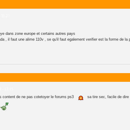
- 11:27
loye dans zone europe et certains autres pays
 , il faut une alime 110v , se qu'il faut egalement verifier est la forme de la 
1 - 13:15
is content de ne pas cotetoyer le forums ps3
sa tire sec, facile de dire