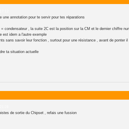
 17:12
e une annotation pour te servir pour tes réparations
 = condensateur , la suite 2C est la position sur la CM et le dernier chiffre
e est idem a l'autre exemple
s sans savoir leur fonction , surtout pour une résistance , avant de ponter il
dre ta situation actuelle
 21:28
pistes de sortie du Chipset , refais une fussion