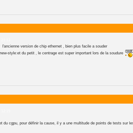
- 21:13
 l'ancienne version de chip ethernet , bien plus facile a souder
new-style:et du petit , le centrage est super important lors de la soudure
- 12:15
 et du cgpu, pour définir la cause, il y a une multitude de points de tests sur 