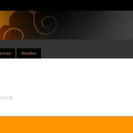
nnonces
Shoutbox
023 21:31