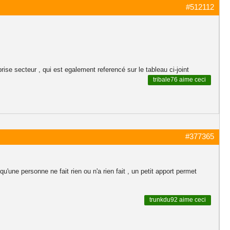
#512112
prise secteur , qui est egalement referencé sur le tableau ci-joint
tribale76
aime ceci
#377365
 qu'une personne ne fait rien ou n'a rien fait , un petit apport permet
trunkdu92
aime ceci