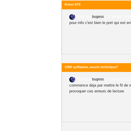
Erreur E75
Posté par
bugess
-
31 janvier 2014
pour info c'est bien le port qui est
X360 spiflasher, soucis technique?
Posté par
bugess
-
26 janvier 2013
commence deja par mettre le fil de m
provoquer ces erreurs de lecture