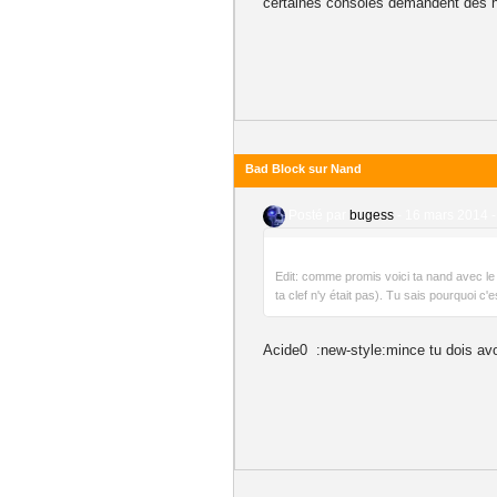
certaines consoles demandent des he
Bad Block sur Nand
Posté par
bugess
-
16 mars 2014 -
Edit: comme promis voici ta nand avec le 
ta clef n'y était pas). Tu sais pourquoi c'
Acide0 :new-style:mince tu dois avo