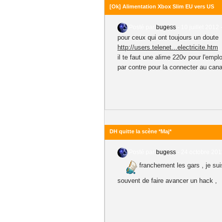
[Ok] Alimentation Xbox Slim EU vers US
Posté par
bugess
-
10 juillet 2012 
pour ceux qui ont toujours un doute
http://users.telenet...electricite.htm
il te faut une alime 220v pour l'emp
par contre pour la connecter au canada
DH quitte la scène *Maj*
Posté par
bugess
-
24 octobre 201
franchement les gars , je su
souvent de faire avancer un hack ,