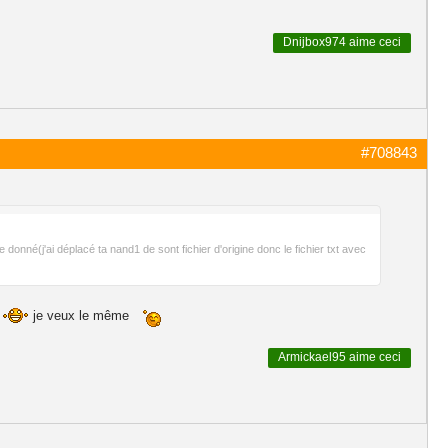
Dnijbox974
aime ceci
#708843
nné(j'ai déplacé ta nand1 de sont fichier d'origine donc le fichier txt avec
n
je veux le même
Armickael95
aime ceci