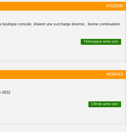
#702690
 la boutique console, étaient une surcharge énorme , bonne continuation
Télémaque
aime ceci
#698463
de 0032
Cfirote
aime ceci