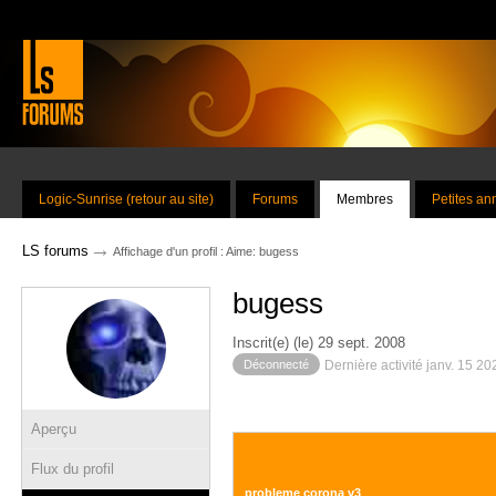
Logic-Sunrise (retour au site)
Forums
Membres
Petites a
→
LS forums
Affichage d'un profil : Aime: bugess
bugess
Inscrit(e) (le) 29 sept. 2008
Déconnecté
Dernière activité janv. 15 2
Aperçu
Flux du profil
probleme corona v3