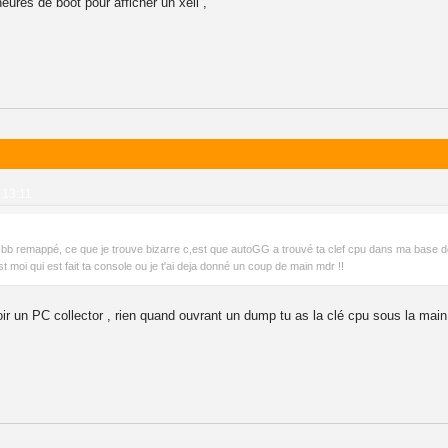
ures de boot pour afficher un xell ,
 13:11
bb remappé, ce que je trouve bizarre c,est que autoGG a trouvé ta clef cpu dans ma base de do
est moi qui est fait ta console ou je t'ai deja donné un coup de main mdr !!
ir un PC collector , rien quand ouvrant un dump tu as la clé cpu sous la mai