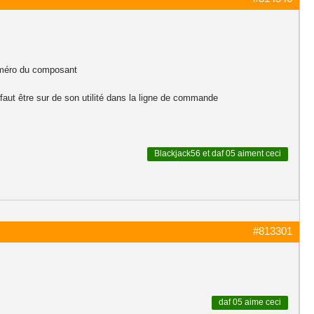
 numéro du composant
 faut être sur de son utilité dans la ligne de commande
Blackjack56
et
daf 05
aiment ceci
#813301
daf 05
aime ceci