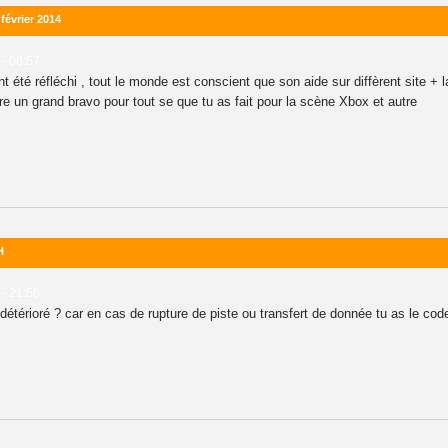
février 2014
 - 08:57
t été réfléchi , tout le monde est conscient que son aide sur diffèrent site +
re un grand bravo pour tout se que tu as fait pour la scène Xbox et autre
H
 - 21:56
étérioré ? car en cas de rupture de piste ou transfert de donnée tu as le co