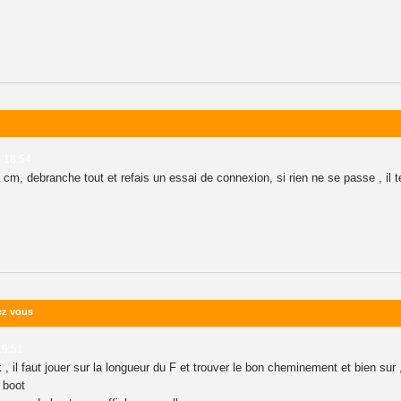
- 18:54
m, debranche tout et refais un essai de connexion, si rien ne se passe , il te 
hez vous
19:51
 , il faut jouer sur la longueur du F et trouver le bon cheminement et bien su
e boot