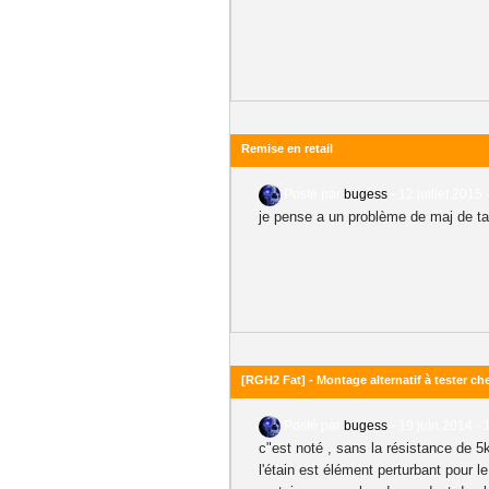
Remise en retail
Posté par
bugess
-
12 juillet 2015 
je pense a un problème de maj de ta c
[RGH2 Fat] - Montage alternatif à tester c
Posté par
bugess
-
19 juin 2014 - 
c"est noté , sans la résistance de 5k
l'étain est élément perturbant pour l