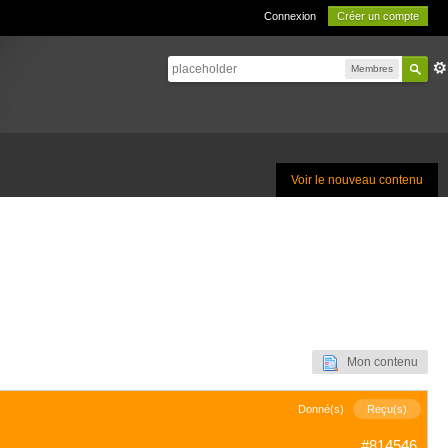
Connexion
Créer un compte
Membres
Voir le nouveau contenu
Mon contenu
Donné(s)
Reçu(s)
#814546