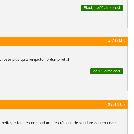
Blackjack56
aime ceci
#810348
reste plus qu'a réinjecter le dump retail
daf 05
aime ceci
#728165
r , nettoyer tout les de soudure , les résidus de soudure contenu dans