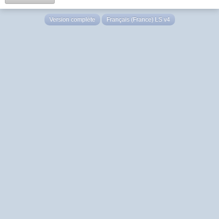
Version complète
Français (France) LS v4