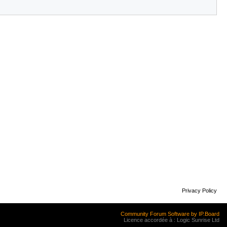
Privacy Policy
Community Forum Software by IP.Board
Licence accordée à : Logic Sunrise Ltd