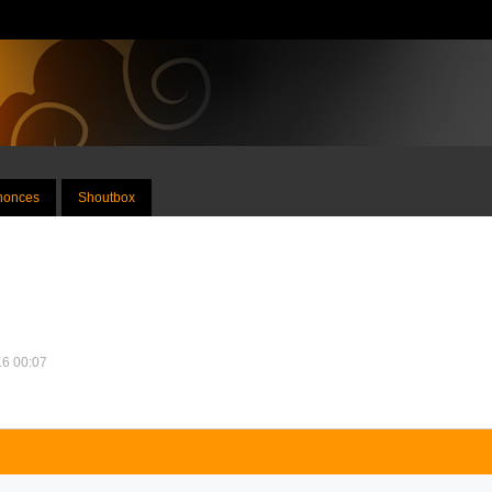
nnonces
Shoutbox
16 00:07