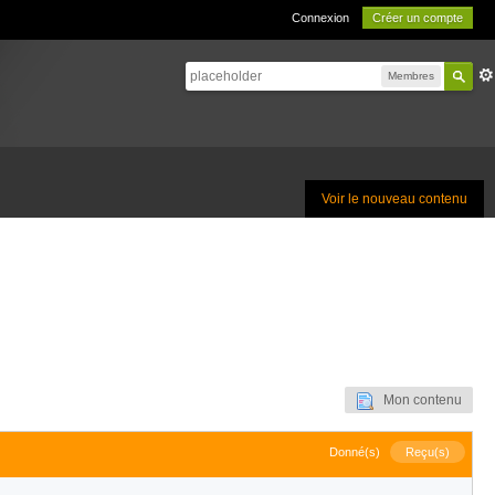
Connexion
Créer un compte
Membres
Voir le nouveau contenu
Mon contenu
Donné(s)
Reçu(s)