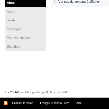
Il n'y a pas de contenu à afficher.
Aime
Amis
Sujets
Messages
Petites annonces
Shoutbox
→
LS forums
Affichage d'un profil : Aime: benidis05
Changer le thème
Français (France) LS v4
Aide