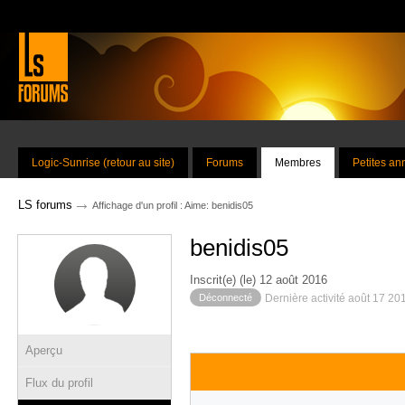
Logic-Sunrise (retour au site)
Forums
Membres
Petites a
→
LS forums
Affichage d'un profil : Aime: benidis05
benidis05
Inscrit(e) (le) 12 août 2016
Déconnecté
Dernière activité août 17 20
Aperçu
Flux du profil