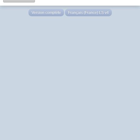
Version complète
Français (France) LS v4