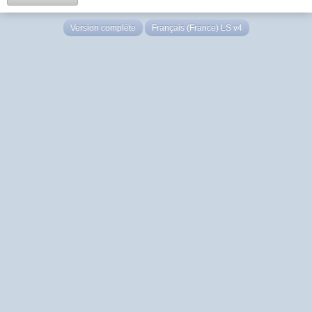
Version complète
Français (France) LS v4