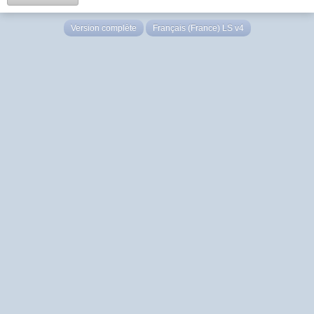
Version complète
Français (France) LS v4