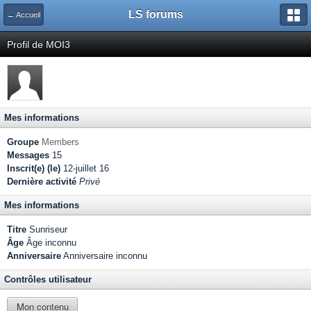
LS forums
← Accueil
Profil de MOI3
Mes informations
Groupe
Members
Messages
15
Inscrit(e) (le)
12-juillet 16
Dernière activité
Privé
Mes informations
Titre
Sunriseur
Âge
Âge inconnu
Anniversaire
Anniversaire inconnu
Contrôles utilisateur
Mon contenu