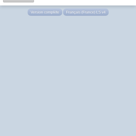
Version complète
Français (France) LS v4