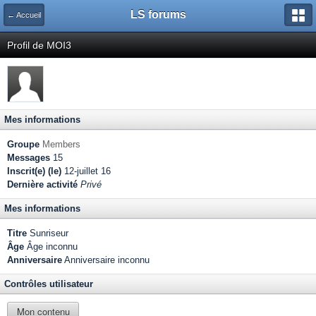
LS forums
← Accueil
Profil de MOI3
Mes informations
Groupe
Members
Messages
15
Inscrit(e) (le)
12-juillet 16
Dernière activité
Privé
Mes informations
Titre
Sunriseur
Âge
Âge inconnu
Anniversaire
Anniversaire inconnu
Contrôles utilisateur
Mon contenu