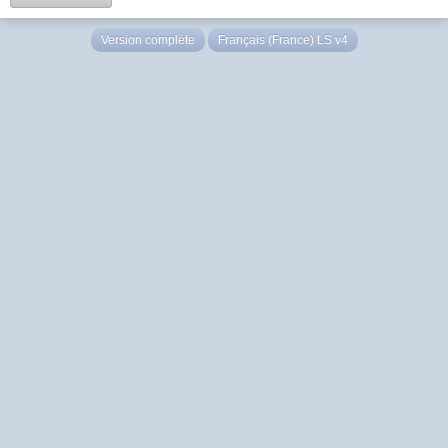
Version complète
Français (France) LS v4