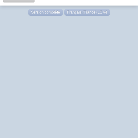
Version complète
Français (France) LS v4