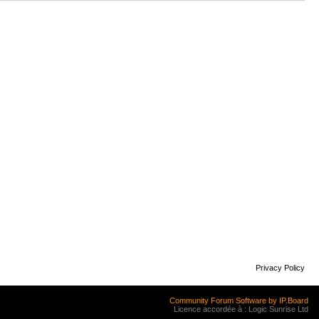
Privacy Policy
Community Forum Software by IP.Board
Licence accordée à : Logic Sunrise Ltd