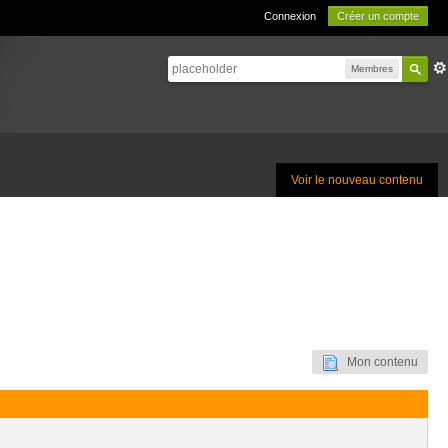
Connexion
Créer un compte
Membres
Voir le nouveau contenu
Mon contenu