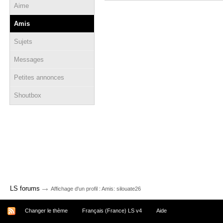
Aime
Amis
Sujets
Messages
Petites annonces
Shoutbox
→
LS forums
Affichage d'un profil : Amis: silouate26
Changer le thème
Français (France) LS v4
Aide