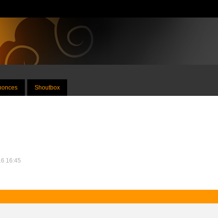
nnonces
Shoutbox
16 16:45