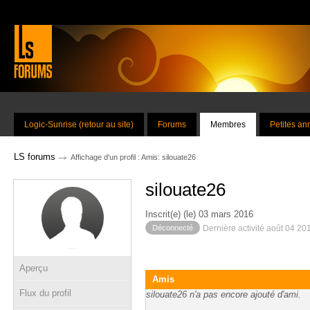
Logic-Sunrise (retour au site)
Forums
Membres
Petites a
→
LS forums
Affichage d'un profil : Amis: silouate26
silouate26
Inscrit(e) (le) 03 mars 2016
Déconnecté
Dernière activité août 04 20
Aperçu
Amis
Flux du profil
silouate26 n'a pas encore ajouté d'ami.