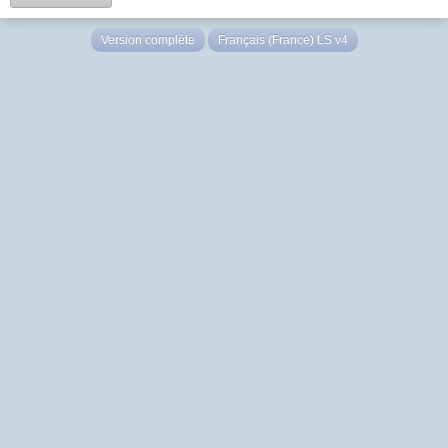
Version complète
Français (France) LS v4