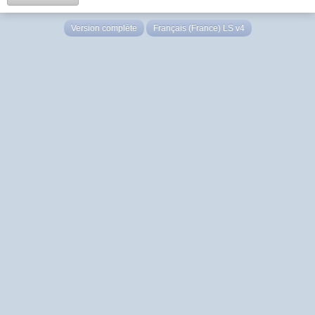
Version complète
Français (France) LS v4