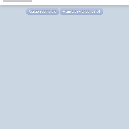
Version complète
Français (France) LS v4