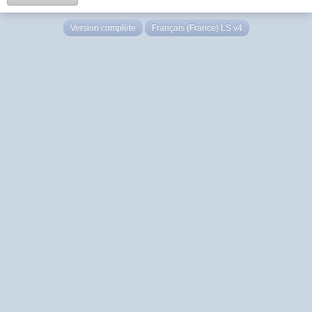
Version complète
Français (France) LS v4