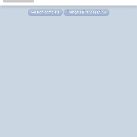
Version complète
Français (France) LS v4